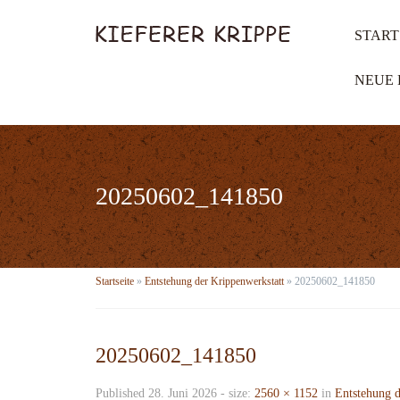
START
NEUE 
20250602_141850
Startseite
»
Entstehung der Krippenwerkstatt
»
20250602_141850
20250602_141850
Published
28. Juni 2026
- size:
2560 × 1152
in
Entstehung d