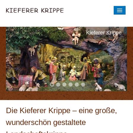
STARTSEITE
Kieferer Krippe
DIE GESCHICHTE
AUSSTELLUNG
BILDER
Entstehung der Krippenwerkstatt
BESICHTIGUNGSZEIT
NEUE KRIPPENWERKSTATT
Die Kieferer Krippe – eine große,
AKTUELLES
Aus der Krippe
wunderschön gestaltete
Aus der Krippenwerkstatt