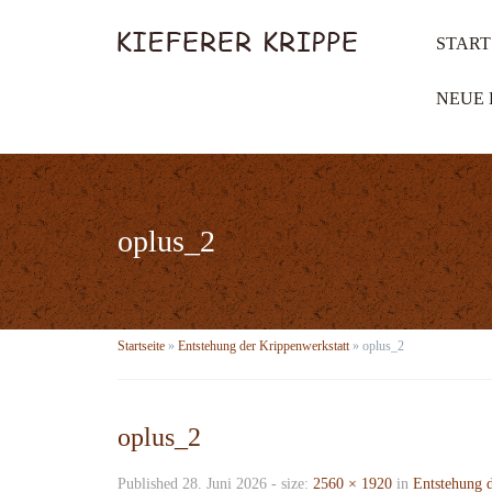
START
NEUE 
oplus_2
Startseite
»
Entstehung der Krippenwerkstatt
»
oplus_2
oplus_2
Published
28. Juni 2026
- size:
2560 × 1920
in
Entstehung d