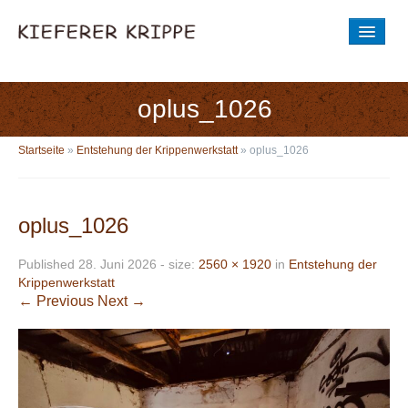
STARTSEITE
DIE GESCHICHTE
oplus_1026
AUSSTELLUNG
Startseite
»
Entstehung der Krippenwerkstatt
»
oplus_1026
BILDER
Entstehung der Krippenwerkstatt
oplus_1026
BESICHTIGUNGSZEIT
Published
28. Juni 2026
- size:
2560 × 1920
in
Entstehung der
Krippenwerkstatt
NEUE KRIPPENWERKSTATT
← Previous
Next →
AKTUELLES
Aus der Krippe
Aus der Krippenwerkstatt