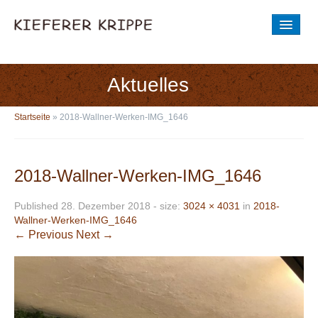
STARTSEITE
DIE GESCHICHTE
Aktuelles
AUSSTELLUNG
Startseite
»
2018-Wallner-Werken-IMG_1646
BILDER
Entstehung der Krippenwerkstatt
2018-Wallner-Werken-IMG_1646
BESICHTIGUNGSZEIT
Published
28. Dezember 2018
- size:
3024 × 4031
in
2018-
Wallner-Werken-IMG_1646
NEUE KRIPPENWERKSTATT
← Previous
Next →
AKTUELLES
Aus der Krippe
Aus der Krippenwerkstatt