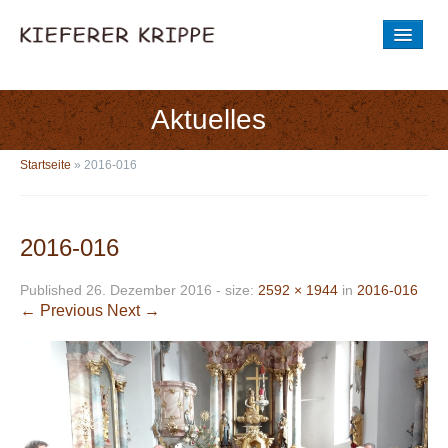
STARTSEITE
DIE GESCHICHTE
Aktuelles
AUSSTELLUNG
Startseite
»
2016-016
BILDER
Entstehung der Krippenwerkstatt
2016-016
BESICHTIGUNGSZEIT
Published
26. Dezember 2016
- size:
2592 × 1944
in
2016-016
← Previous
Next →
NEUE KRIPPENWERKSTATT
AKTUELLES
Aus der Krippe
Aus der Krippenwerkstatt