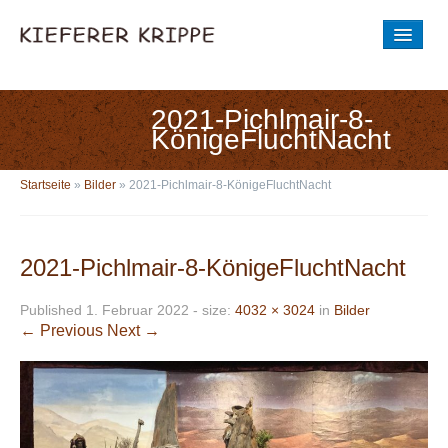
STARTSEITE
DIE GESCHICHTE
2021-Pichlmair-8-
KönigeFluchtNacht
AUSSTELLUNG
Startseite
»
Bilder
»
2021-Pichlmair-8-KönigeFluchtNacht
BILDER
Entstehung der Krippenwerkstatt
2021-Pichlmair-8-KönigeFluchtNacht
BESICHTIGUNGSZEIT
Published
1. Februar 2022
- size:
4032 × 3024
in
Bilder
NEUE KRIPPENWERKSTATT
← Previous
Next →
AKTUELLES
Aus der Krippe
Aus der Krippenwerkstatt